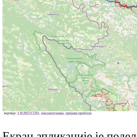
Екран апликације је подељ