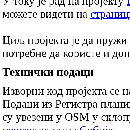
У току је рад на пројекту
можете видети на
страниц
Циљ пројекта је да пружи
потребне да користе и д
Технички подаци
Изворни код пројекта се 
Подаци из Регистра плани
су увезени у OSM у склоп
пешачких стаза Србије
.