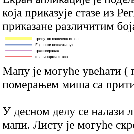
која приказује стазе из Ре
приказане различитим бој
Мапу је могуће увећати (
померањем миша са прити
У десном делу се налази л
мапи. Листу је могуће скр