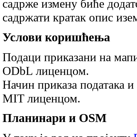
садрже измену биће дода
садржати кратак опис изе
Услови коришћења
Подаци приказани на мапи
ODbL лиценцом.
Начин приказа података и
MIT лиценцом.
Планинари и OSM