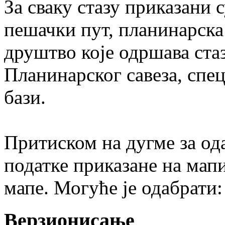
За сваку стазу приказани с
пешачки пут, планинарска
друштво које одршава стаз
Планинарског савеза, спе
бази.
Притиском на дугме за од
податке приказане на мап
мапе. Могуће је одабрати:
Верзионисање