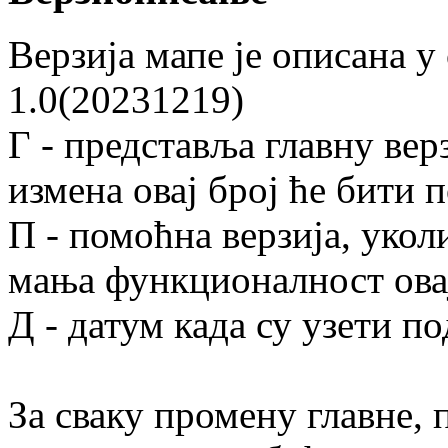
Верзија мапе је описана у
1.0(20231219)
Г - представља главну вер
измена овај број ће бити п
П - помоћна верзија, укол
мања функционалност овај 
Д - датум када су узети п
За сваку промену главне, 